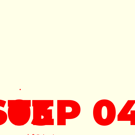
 03
STEP 0