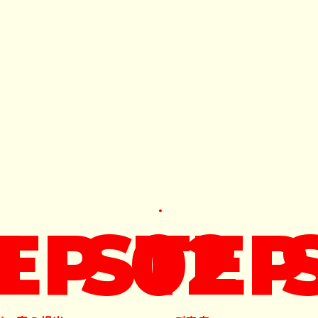
1
EP 02
STEP