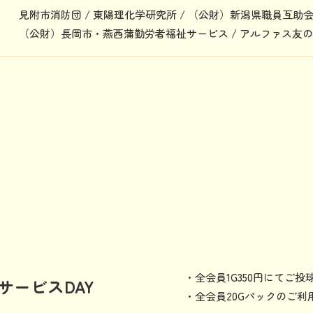
見附市消防団 / 東陽理化学研究所 / （公財）新潟県職員互助
（公財）長岡市・燕西蒲勤労者福祉サービス / アルファス友
・全会員1G350円にてご
サービスDAY
・全会員20Gパックのご利